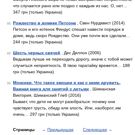
что случается рано или поздно с каждым из нас. О, нет…
347 грн (только Украина)
Рождество в домике Петсона
, Свен Нурдквист (2014)
88
Петсон и его котенок Финдус спешат навести порядок в
доме, ведь скоро Рождество. Они уже почти все сделали…
244 грн (только Украина)
Шесть черных свечей
, Дес Диллон (2006)
89
Ведьмам лучше не переходить дорогу, иначе с тобой может
случиться неприятность. В твою таратайку врежется… 188
грн (только Украина)
Монсики. Что такое эмоции и как с ними дружить.
90
Важная книга для занятий с детьми
, Шиманская
Виктория, Шиманский Глеб (2016)
Бывает, что дети не могут разобраться: почему они
чувствуют грусть, обиду или злость. Или, наоборот, им
очень… 297 грн (только Украина)
Страницы
←
Предыдущая
Следующая
→