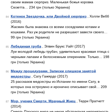
своим мамам сюрприз. Маленькая божья коровка
Сюзетта… 234 грн (только Украина)
Котенок Звездочка, или Двойной сюрприз
, Холли Вебб
84
(2016)
Жасмин была знакома со всеми соседскими котами и
кошками. Раз уж родители не разрешают завести своего…
99 грн (только Украина)
Лебединая труба
, Элвин Брукс Уайт (2017)
85
Луи молодой лебедь-трубач, удивительно красивая птица с
черными лапами и белоснежным оперением. Только… 198
грн (только Украина)
Между процедурами. Записки слишком занятой
86
медсестры
, Сату Гажярдо (2017)
25 рассказов медсестры из Испании по имени Сату, в
которых она остроумно и иронично описывает свой… 209
грн (только Украина)
Мор, ученик Смерти. Мрачный Жнец
, Терри Пратчетт
87
(2014)
Смерть Плоского мира не некая абстрактная неприятность,