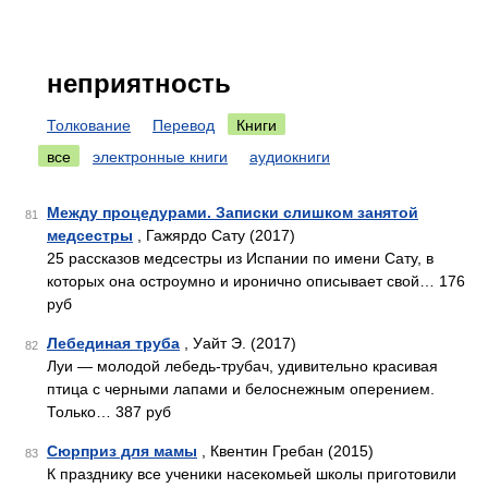
неприятность
Толкование
Перевод
Книги
все
электронные книги
аудиокниги
Между процедурами. Записки слишком занятой
81
медсестры
, Гажярдо Сату (2017)
25 рассказов медсестры из Испании по имени Сату, в
которых она остроумно и иронично описывает свой… 176
руб
Лебединая труба
, Уайт Э. (2017)
82
Луи — молодой лебедь-трубач, удивительно красивая
птица с черными лапами и белоснежным оперением.
Только… 387 руб
Сюрприз для мамы
, Квентин Гребан (2015)
83
К празднику все ученики насекомьей школы приготовили